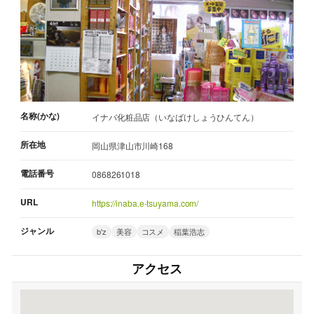
名称(かな)
イナバ化粧品店（いなばけしょうひんてん）
所在地
岡山県津山市川崎168
電話番号
0868261018
URL
https://inaba.e-tsuyama.com/
ジャンル
b'z
美容
コスメ
稲葉浩志
アクセス