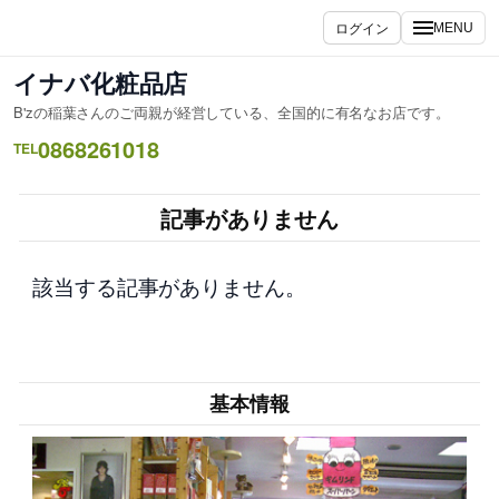
内
ログイン
MENU
容
を
イナバ化粧品店
ス
B'zの稲葉さんのご両親が経営している、全国的に有名なお店です。
キ
0868261018
ッ
TEL
プ
記事がありません
該当する記事がありません。
基本情報