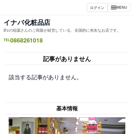
内
ログイン
MENU
容
を
イナバ化粧品店
ス
B'zの稲葉さんのご両親が経営している、全国的に有名なお店です。
キ
0868261018
ッ
TEL
プ
記事がありません
該当する記事がありません。
基本情報