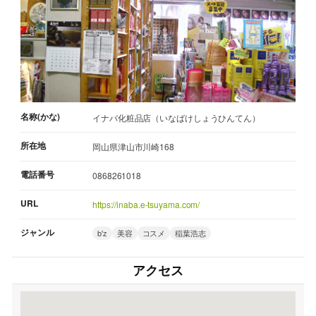
名称(かな)
イナバ化粧品店（いなばけしょうひんてん）
所在地
岡山県津山市川崎168
電話番号
0868261018
URL
https://inaba.e-tsuyama.com/
ジャンル
b'z
美容
コスメ
稲葉浩志
アクセス