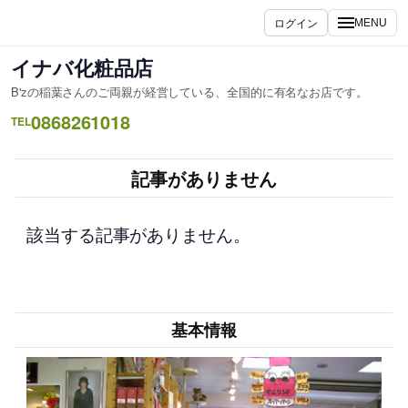
内
ログイン
MENU
容
を
イナバ化粧品店
ス
B'zの稲葉さんのご両親が経営している、全国的に有名なお店です。
キ
0868261018
ッ
TEL
プ
記事がありません
該当する記事がありません。
基本情報