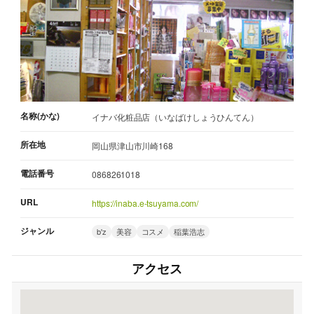
名称(かな)
イナバ化粧品店（いなばけしょうひんてん）
所在地
岡山県津山市川崎168
電話番号
0868261018
URL
https://inaba.e-tsuyama.com/
ジャンル
b'z
美容
コスメ
稲葉浩志
アクセス