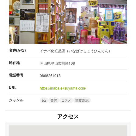
名称(かな)
イナバ化粧品店（いなばけしょうひんてん）
所在地
岡山県津山市川崎168
電話番号
0868261018
URL
https://inaba.e-tsuyama.com/
ジャンル
b'z
美容
コスメ
稲葉浩志
アクセス