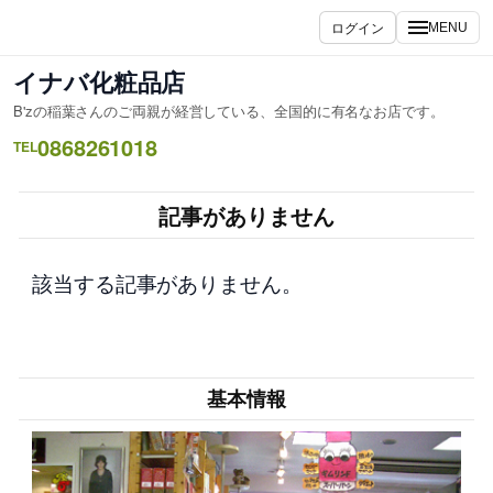
内
ログイン
MENU
容
を
イナバ化粧品店
ス
B'zの稲葉さんのご両親が経営している、全国的に有名なお店です。
キ
0868261018
ッ
TEL
プ
記事がありません
該当する記事がありません。
基本情報