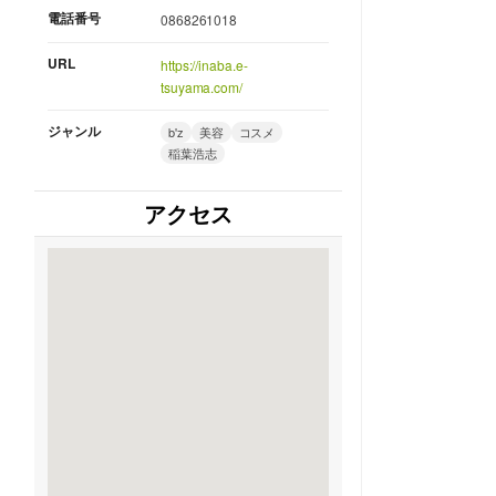
電話番号
0868261018
URL
https://inaba.e-
tsuyama.com/
ジャンル
b'z
美容
コスメ
稲葉浩志
アクセス