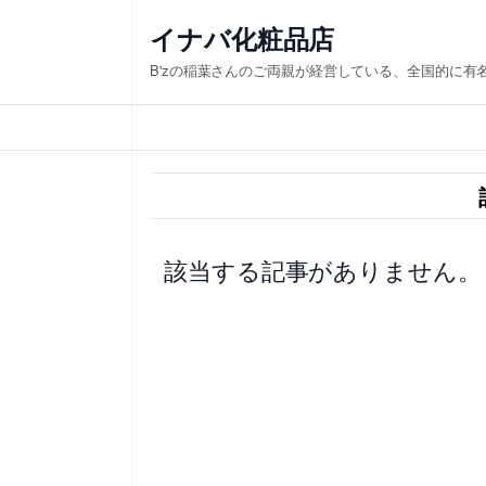
内
イナバ化粧品店
容
B'zの稲葉さんのご両親が経営している、全国的に有
を
ス
キ
ッ
プ
該当する記事がありません。