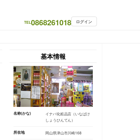
0868261018
ログイン
TEL
基本情報
名称(かな)
イナバ化粧品店（いなばけ
しょうひんてん）
所在地
岡山県津山市川崎168