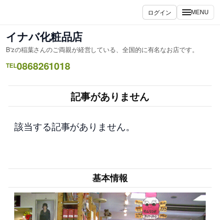
内
ログイン
MENU
容
を
イナバ化粧品店
ス
B'zの稲葉さんのご両親が経営している、全国的に有名なお店です。
キ
0868261018
ッ
TEL
プ
記事がありません
該当する記事がありません。
基本情報