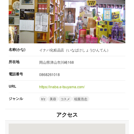
名称(かな)
イナバ化粧品店（いなばけしょうひんてん）
所在地
岡山県津山市川崎168
電話番号
0868261018
URL
https://inaba.e-tsuyama.com/
ジャンル
b'z
美容
コスメ
稲葉浩志
アクセス