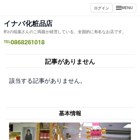
内
ログイン
MENU
容
を
イナバ化粧品店
ス
B'zの稲葉さんのご両親が経営している、全国的に有名なお店です。
キ
0868261018
ッ
TEL
プ
記事がありません
該当する記事がありません。
基本情報