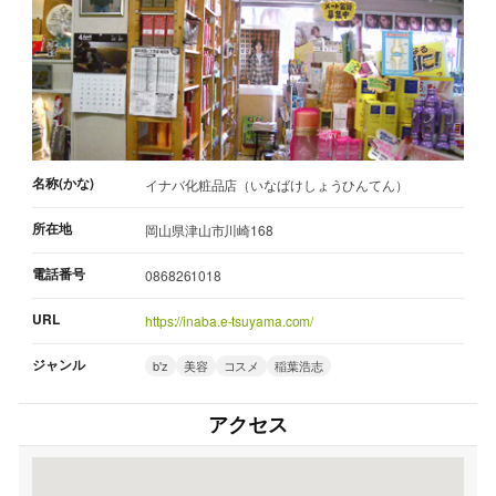
名称(かな)
イナバ化粧品店（いなばけしょうひんてん）
所在地
岡山県津山市川崎168
電話番号
0868261018
URL
https://inaba.e-tsuyama.com/
ジャンル
b'z
美容
コスメ
稲葉浩志
アクセス