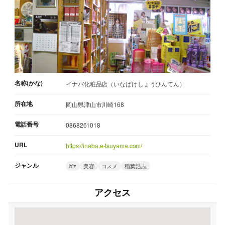
名称(かな)
イナバ化粧品店（いなばけしょうひんてん）
所在地
岡山県津山市川崎168
電話番号
0868261018
URL
https://inaba.e-tsuyama.com/
ジャンル
b'z
美容
コスメ
稲葉浩志
アクセス