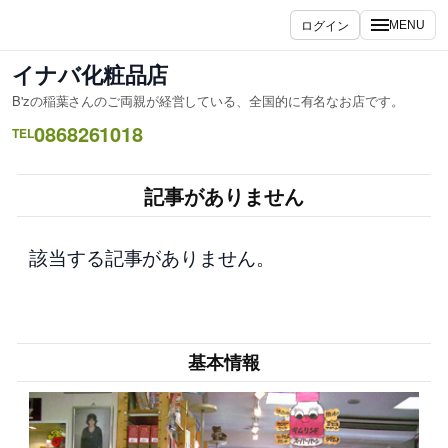
内
ログイン
MENU
容
を
イナバ化粧品店
ス
B'zの稲葉さんのご両親が経営している、全国的に有名なお店です。
キ
0868261018
ッ
TEL
プ
記事がありません
該当する記事がありません。
基本情報