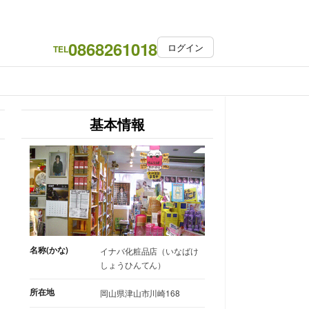
0868261018
ログイン
TEL
基本情報
名称(かな)
イナバ化粧品店（いなばけ
しょうひんてん）
所在地
岡山県津山市川崎168