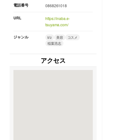
電話番号
0868261018
URL
https://inaba.e-
tsuyama.com/
ジャンル
b'z
美容
コスメ
稲葉浩志
アクセス