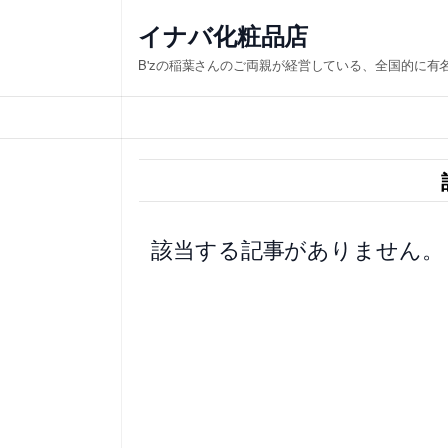
内
イナバ化粧品店
容
B'zの稲葉さんのご両親が経営している、全国的に有
を
ス
キ
ッ
プ
該当する記事がありません。