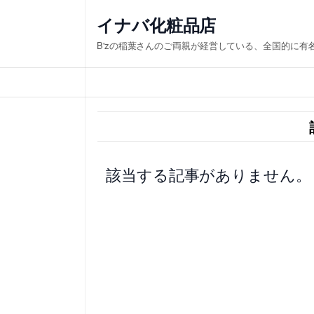
内
イナバ化粧品店
容
B'zの稲葉さんのご両親が経営している、全国的に有
を
ス
キ
ッ
プ
該当する記事がありません。