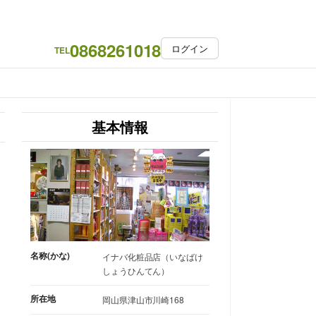
0868261018
ログイン
TEL
基本情報
名称(かな)
イナバ化粧品店（いなばけ
しょうひんてん）
所在地
岡山県津山市川崎168