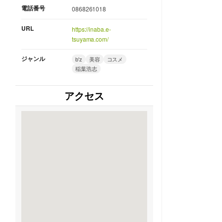
電話番号
0868261018
URL
https://inaba.e-
tsuyama.com/
ジャンル
b'z
美容
コスメ
稲葉浩志
アクセス