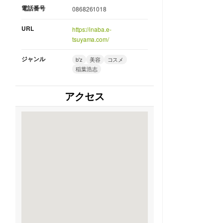
電話番号
0868261018
URL
https://inaba.e-
tsuyama.com/
ジャンル
b'z
美容
コスメ
稲葉浩志
アクセス