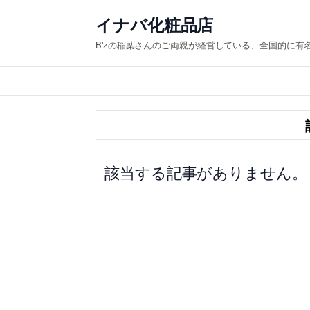
内
イナバ化粧品店
容
B'zの稲葉さんのご両親が経営している、全国的に有
を
ス
キ
ッ
プ
該当する記事がありません。