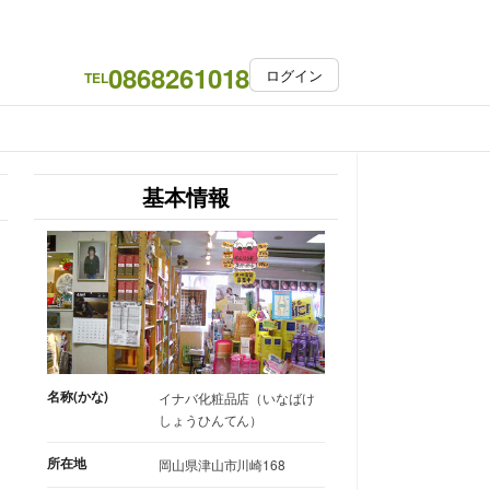
0868261018
ログイン
TEL
基本情報
名称(かな)
イナバ化粧品店（いなばけ
しょうひんてん）
所在地
岡山県津山市川崎168