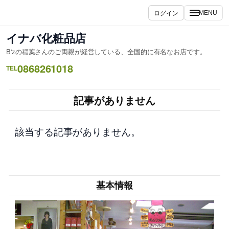
内
ログイン
MENU
容
を
イナバ化粧品店
ス
B'zの稲葉さんのご両親が経営している、全国的に有名なお店です。
キ
0868261018
ッ
TEL
プ
記事がありません
該当する記事がありません。
基本情報