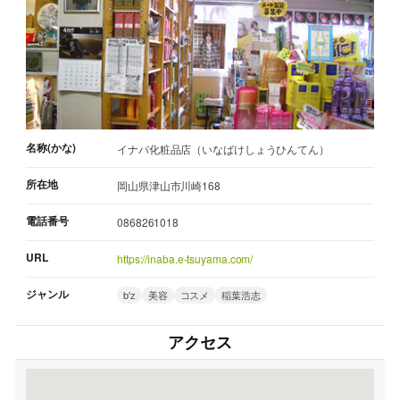
名称(かな)
イナバ化粧品店（いなばけしょうひんてん）
所在地
岡山県津山市川崎168
電話番号
0868261018
URL
https://inaba.e-tsuyama.com/
ジャンル
b'z
美容
コスメ
稲葉浩志
アクセス