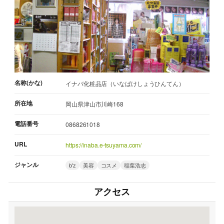
名称(かな)
イナバ化粧品店（いなばけしょうひんてん）
所在地
岡山県津山市川崎168
電話番号
0868261018
URL
https://inaba.e-tsuyama.com/
ジャンル
b'z
美容
コスメ
稲葉浩志
アクセス