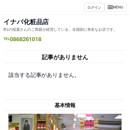
内
ログイン
MENU
容
を
イナバ化粧品店
ス
B'zの稲葉さんのご両親が経営している、全国的に有名なお店です。
キ
0868261018
ッ
TEL
プ
記事がありません
該当する記事がありません。
基本情報