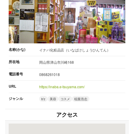
名称(かな)
イナバ化粧品店（いなばけしょうひんてん）
所在地
岡山県津山市川崎168
電話番号
0868261018
URL
https://inaba.e-tsuyama.com/
ジャンル
b'z
美容
コスメ
稲葉浩志
アクセス