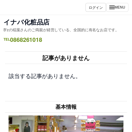
内
ログイン
MENU
容
を
イナバ化粧品店
ス
B'zの稲葉さんのご両親が経営している、全国的に有名なお店です。
キ
0868261018
ッ
TEL
プ
記事がありません
該当する記事がありません。
基本情報