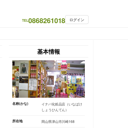
0868261018
ログイン
TEL
基本情報
名称(かな)
イナバ化粧品店（いなばけ
しょうひんてん）
所在地
岡山県津山市川崎168