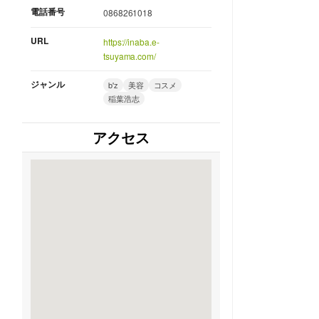
電話番号
0868261018
URL
https://inaba.e-
tsuyama.com/
ジャンル
b'z
美容
コスメ
稲葉浩志
アクセス