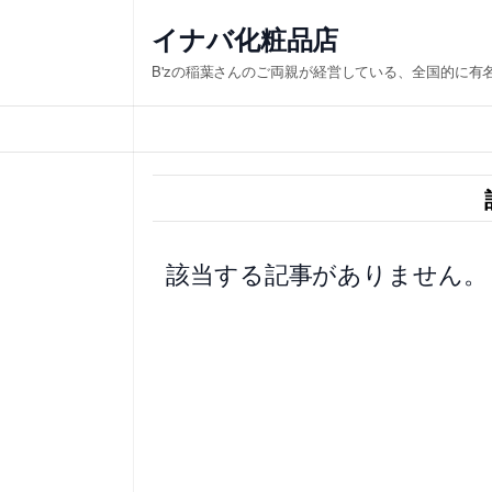
内
イナバ化粧品店
容
B'zの稲葉さんのご両親が経営している、全国的に有
を
ス
キ
ッ
プ
該当する記事がありません。