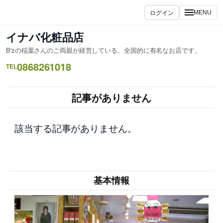
内
ログイン
MENU
容
を
イナバ化粧品店
ス
B'zの稲葉さんのご両親が経営している、全国的に有名なお店です。
キ
0868261018
ッ
TEL
プ
記事がありません
該当する記事がありません。
基本情報