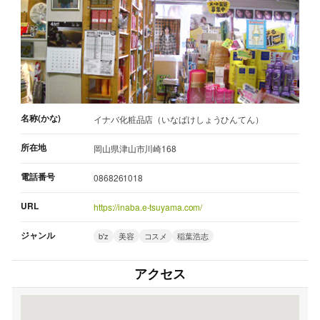
名称(かな)
イナバ化粧品店（いなばけしょうひんてん）
所在地
岡山県津山市川崎168
電話番号
0868261018
URL
https://inaba.e-tsuyama.com/
ジャンル
b'z
美容
コスメ
稲葉浩志
アクセス