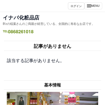
内
ログイン
MENU
容
を
イナバ化粧品店
ス
B'zの稲葉さんのご両親が経営している、全国的に有名なお店です。
キ
0868261018
ッ
TEL
プ
記事がありません
該当する記事がありません。
基本情報