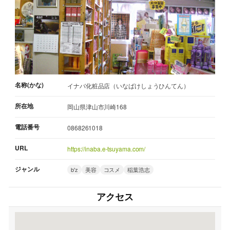
名称(かな)
イナバ化粧品店（いなばけしょうひんてん）
所在地
岡山県津山市川崎168
電話番号
0868261018
URL
https://inaba.e-tsuyama.com/
ジャンル
b'z
美容
コスメ
稲葉浩志
アクセス