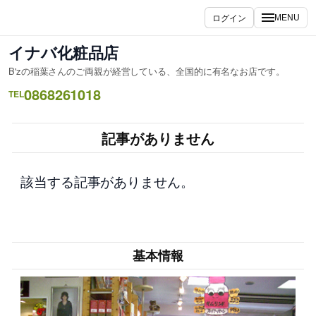
内
ログイン
MENU
容
を
イナバ化粧品店
ス
B'zの稲葉さんのご両親が経営している、全国的に有名なお店です。
キ
0868261018
ッ
TEL
プ
記事がありません
該当する記事がありません。
基本情報