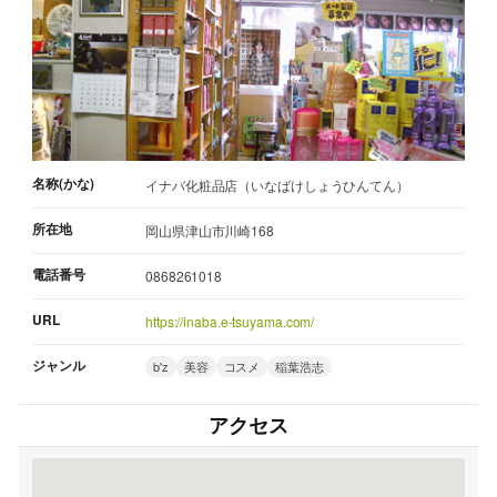
名称(かな)
イナバ化粧品店（いなばけしょうひんてん）
所在地
岡山県津山市川崎168
電話番号
0868261018
URL
https://inaba.e-tsuyama.com/
ジャンル
b'z
美容
コスメ
稲葉浩志
アクセス