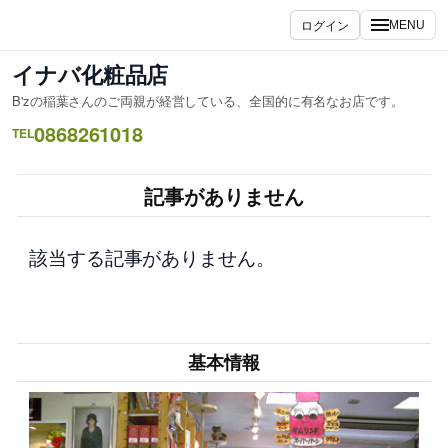
内
ログイン
MENU
容
を
イナバ化粧品店
ス
B'zの稲葉さんのご両親が経営している、全国的に有名なお店です。
キ
0868261018
ッ
TEL
プ
記事がありません
該当する記事がありません。
基本情報