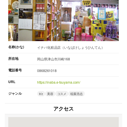
名称(かな)
イナバ化粧品店（いなばけしょうひんてん）
所在地
岡山県津山市川崎168
電話番号
0868261018
URL
https://inaba.e-tsuyama.com/
ジャンル
b'z
美容
コスメ
稲葉浩志
アクセス