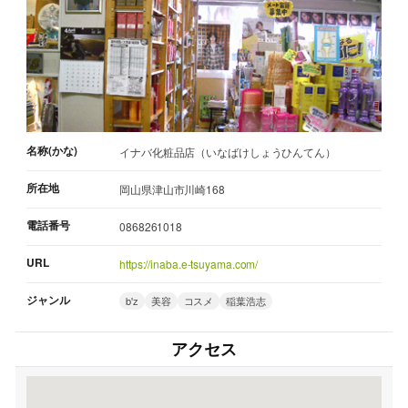
名称(かな)
イナバ化粧品店（いなばけしょうひんてん）
所在地
岡山県津山市川崎168
電話番号
0868261018
URL
https://inaba.e-tsuyama.com/
ジャンル
b'z
美容
コスメ
稲葉浩志
アクセス