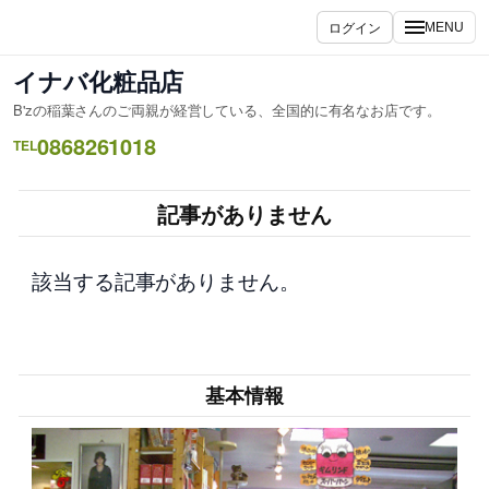
内
ログイン
MENU
容
を
イナバ化粧品店
ス
B'zの稲葉さんのご両親が経営している、全国的に有名なお店です。
キ
0868261018
ッ
TEL
プ
記事がありません
該当する記事がありません。
基本情報