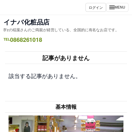
内
ログイン
MENU
容
を
イナバ化粧品店
ス
B'zの稲葉さんのご両親が経営している、全国的に有名なお店です。
キ
0868261018
ッ
TEL
プ
記事がありません
該当する記事がありません。
基本情報