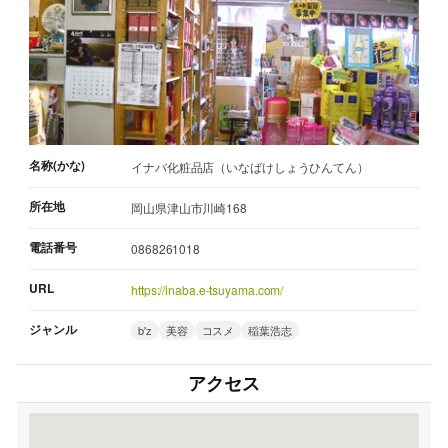
名称(かな)
イナバ化粧品店（いなばけしょうひんてん）
所在地
岡山県津山市川崎168
電話番号
0868261018
URL
https://inaba.e-tsuyama.com/
ジャンル
b'z
美容
コスメ
稲葉浩志
アクセス