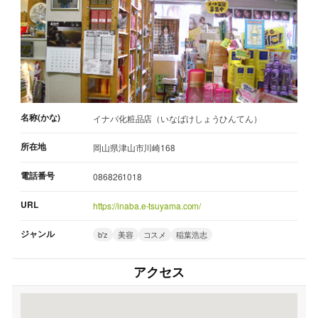
名称(かな)
イナバ化粧品店（いなばけしょうひんてん）
所在地
岡山県津山市川崎168
電話番号
0868261018
URL
https://inaba.e-tsuyama.com/
ジャンル
b'z
美容
コスメ
稲葉浩志
アクセス