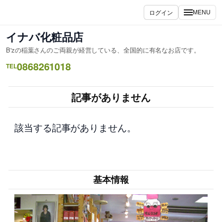
内
ログイン
MENU
容
を
イナバ化粧品店
ス
B'zの稲葉さんのご両親が経営している、全国的に有名なお店です。
キ
0868261018
ッ
TEL
プ
記事がありません
該当する記事がありません。
基本情報