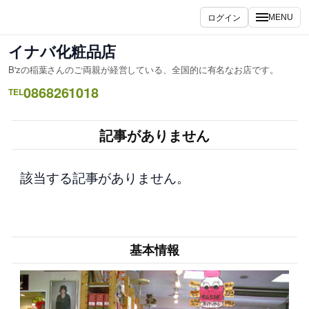
内
ログイン
MENU
容
を
イナバ化粧品店
ス
B'zの稲葉さんのご両親が経営している、全国的に有名なお店です。
キ
0868261018
ッ
TEL
プ
記事がありません
該当する記事がありません。
基本情報