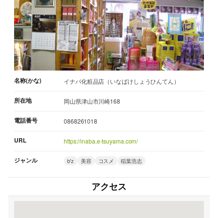
名称(かな)
イナバ化粧品店（いなばけしょうひんてん）
所在地
岡山県津山市川崎168
電話番号
0868261018
URL
https://inaba.e-tsuyama.com/
ジャンル
b'z
美容
コスメ
稲葉浩志
アクセス