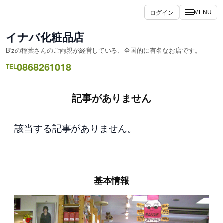
内
ログイン
MENU
容
を
イナバ化粧品店
ス
B'zの稲葉さんのご両親が経営している、全国的に有名なお店です。
キ
0868261018
ッ
TEL
プ
記事がありません
該当する記事がありません。
基本情報