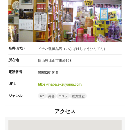
名称(かな)
イナバ化粧品店（いなばけしょうひんてん）
所在地
岡山県津山市川崎168
電話番号
0868261018
URL
https://inaba.e-tsuyama.com/
ジャンル
b'z
美容
コスメ
稲葉浩志
アクセス