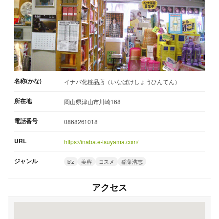
名称(かな)
イナバ化粧品店（いなばけしょうひんてん）
所在地
岡山県津山市川崎168
電話番号
0868261018
URL
https://inaba.e-tsuyama.com/
ジャンル
b'z
美容
コスメ
稲葉浩志
アクセス