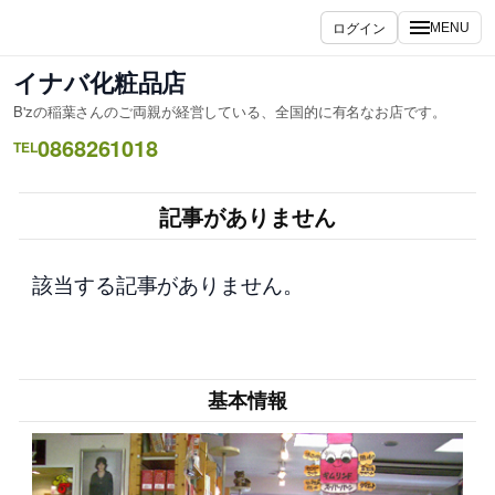
内
ログイン
MENU
容
を
イナバ化粧品店
ス
B'zの稲葉さんのご両親が経営している、全国的に有名なお店です。
キ
0868261018
ッ
TEL
プ
記事がありません
該当する記事がありません。
基本情報