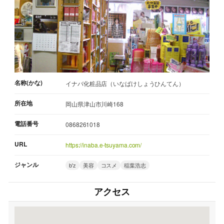
名称(かな)
イナバ化粧品店（いなばけしょうひんてん）
所在地
岡山県津山市川崎168
電話番号
0868261018
URL
https://inaba.e-tsuyama.com/
ジャンル
b'z
美容
コスメ
稲葉浩志
アクセス