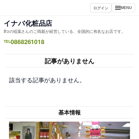
内
ログイン
MENU
容
を
イナバ化粧品店
ス
B'zの稲葉さんのご両親が経営している、全国的に有名なお店です。
キ
0868261018
ッ
TEL
プ
記事がありません
該当する記事がありません。
基本情報