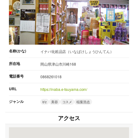
名称(かな)
イナバ化粧品店（いなばけしょうひんてん）
所在地
岡山県津山市川崎168
電話番号
0868261018
URL
https://inaba.e-tsuyama.com/
ジャンル
b'z
美容
コスメ
稲葉浩志
アクセス