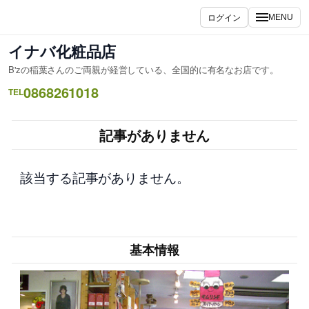
内
ログイン
MENU
容
を
イナバ化粧品店
ス
B'zの稲葉さんのご両親が経営している、全国的に有名なお店です。
キ
0868261018
ッ
TEL
プ
記事がありません
該当する記事がありません。
基本情報