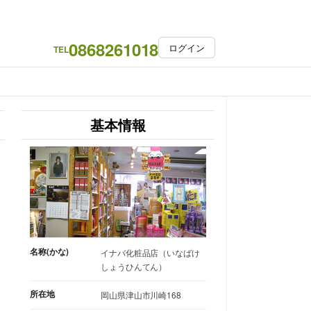
0868261018
ログイン
TEL
基本情報
名称(かな)
イナバ化粧品店（いなばけ
しょうひんてん）
所在地
岡山県津山市川崎168