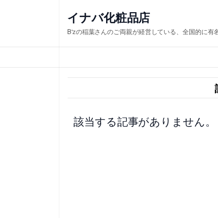
内
イナバ化粧品店
容
B'zの稲葉さんのご両親が経営している、全国的に有
を
ス
キ
ッ
プ
該当する記事がありません。