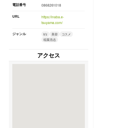
電話番号
0868261018
URL
https://inaba.e-
tsuyama.com/
ジャンル
b'z
美容
コスメ
稲葉浩志
アクセス