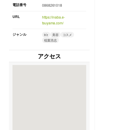
電話番号
0868261018
URL
https://inaba.e-
tsuyama.com/
ジャンル
b'z
美容
コスメ
稲葉浩志
アクセス