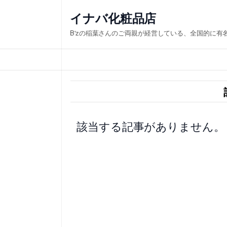
内
イナバ化粧品店
容
B'zの稲葉さんのご両親が経営している、全国的に有
を
ス
キ
ッ
プ
該当する記事がありません。