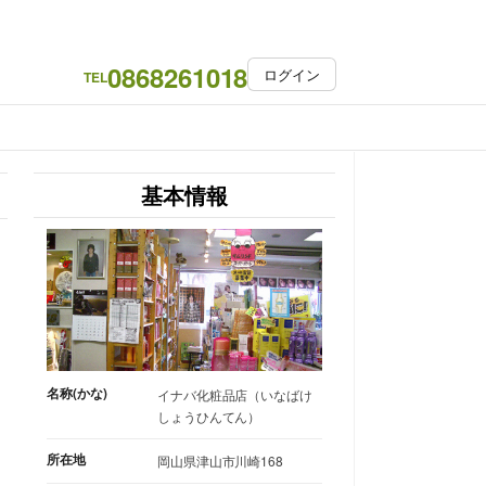
0868261018
ログイン
TEL
基本情報
名称(かな)
イナバ化粧品店（いなばけ
しょうひんてん）
所在地
岡山県津山市川崎168